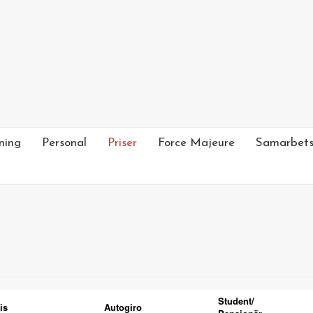
ning
Personal
Priser
Force Majeure
Samarbets
Student/
is
Autogiro