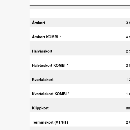
Årskort
3 
Årskort KOMBI *
4 
Halvårskort
2 
Halvårskort KOMBI *
2 
Kvartalskort
1 
Kvartalskort KOMBI *
1 
Klippkort
88
Terminskort (VT/HT)
2 