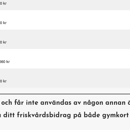
0 kr
0 kr
0 kr
560 kr
0 kr
a och får inte användas av någon annan 
a ditt friskvårdsbidrag på både gymkor