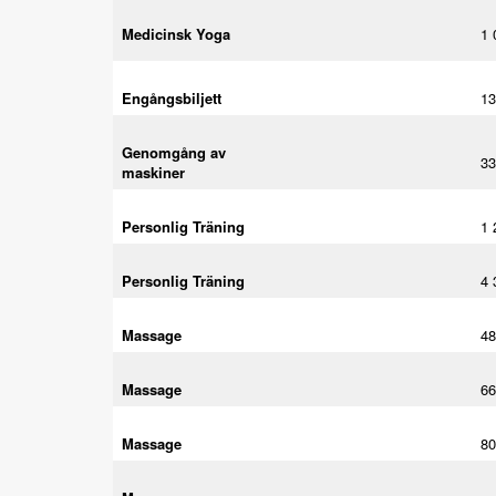
Medicinsk Yoga
1 
Engångsbiljett
13
Genomgång av
33
maskiner
Personlig Träning
1 
Personlig Träning
4 
Massage
48
Massage
66
Massage
80