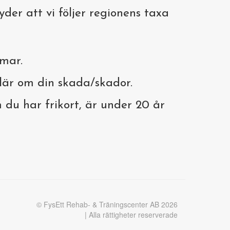
yder att vi följer regionens taxa
omar.
lär om din skada/skador.
du har frikort, är under 20 år
© FysEtt Rehab- & Träningscenter AB 2026
| Alla rättigheter reserverade