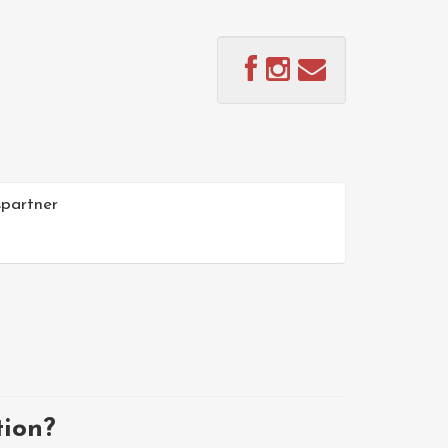
partner
tion?