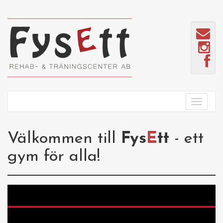
Välkommen till
Fys
E
tt
- ett
gym för alla!